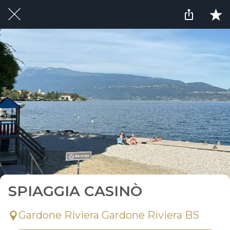
SPIAGGIA CASINÒ
Gardone Riviera Gardone Riviera BS