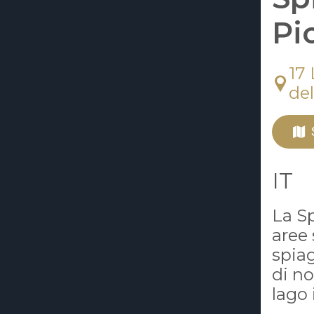
Pi
17
de
IT
La Sp
aree 
spiag
di no
lago 