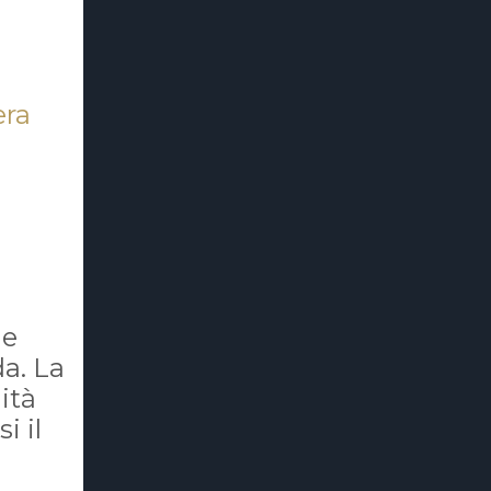
era
he
da. La
ità
i il