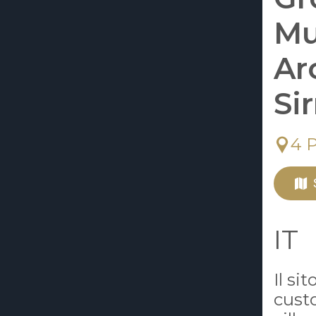
Mu
Ar
Si
4 
IT
Il si
custo