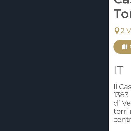
To
2 V
IT
Il Ca
1383 
di Ve
torr
centr