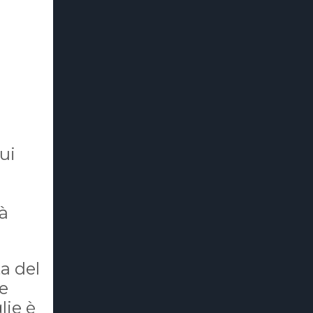
Qui
tà
ta del
e
lie è