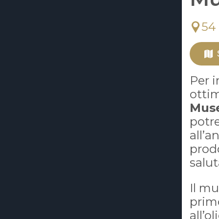
54
Per i
otti
Muse
potre
all’a
prodo
salut
Il mu
prim
all’o