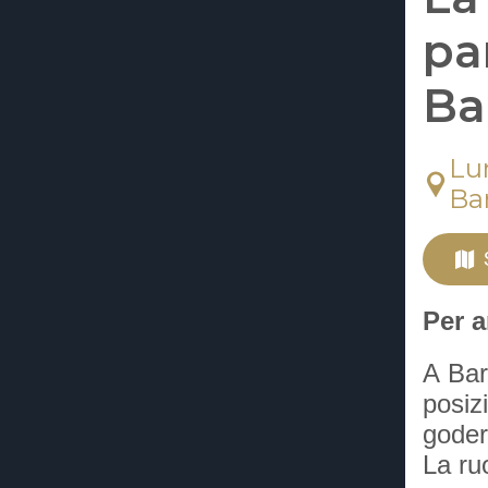
pa
Ba
Lu
Ba
Per 
A Bar
posiz
goder
La ru