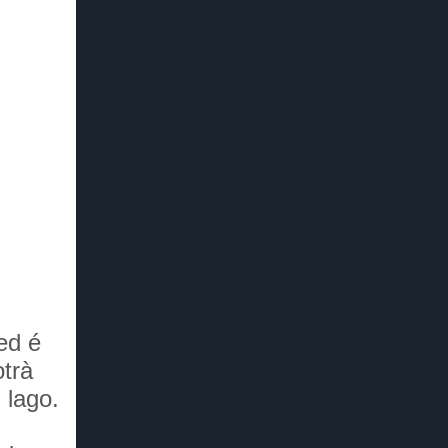
ed é
otrà
 lago.