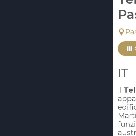
Pa
Pa
IT
Il
Tel
appa
edifi
Marti
funzi
austr