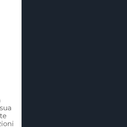
n
 sua
rte
zioni