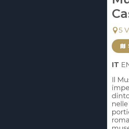
Ca
5 
IT
E
Il M
imper
dinto
nelle
porti
roman
muse