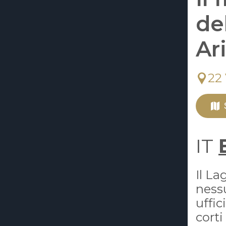
de
Ari
22
IT
Il L
ness
uffic
corti