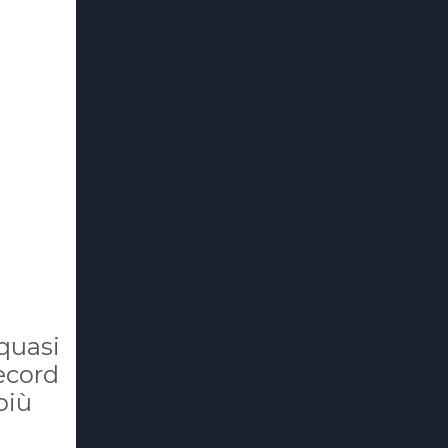
quasi
ecord
più