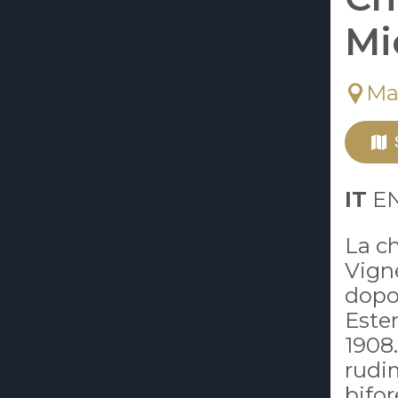
Mi
Ma
IT
EN
La ch
Vigne
dopo 
Ester
1908
rudi
bifor