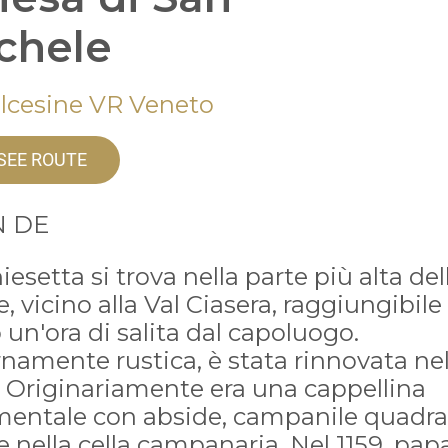
chele
lcesine VR Veneto
SEE ROUTE
 DE
iesetta si trova nella parte più alta del
, vicino alla Val Ciasera, raggiungibile
un'ora di salita dal capoluogo.
namente rustica, è stata rinnovata ne
. Originariamente era una cappellina
mentale con abside, campanile quadra
e nella cella campanaria. Nel 1159, pap